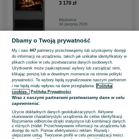
Victoria Modena 10kW ECO
3 170 zł
Wadowice
04 sierpnia 2026
Dbamy o Twoją prywatność
Koza piec na drewno Victoria
Parma L 80%
My i nasi
447
partnerzy przechowujemy lub uzyskujemy dostęp
1 170 zł
do informacji na urządzeniu, takich jak unikalne identyfikatory w
plikach cookie w celu przetwarzania danych osobowych.
Użytkownik może zaakceptować wybory lub zarządzać nimi,
Wadowice
klikając poniżej lub w dowolnym momencie na stronie polityki
04 sierpnia 2026
prywatności. Te wybory będą sygnalizowane naszym partnerom
i nie będą miały wpływu na dane przeglądania.
Polityka
cookies,
Polityka Prywatności
Piec na drewno wolnostojący
Wraz z naszymi partnerami przetwarzamy dane w celu
KAWMET P10 (6,8 kW) ECO
zapewnienia:
żeliwny
2 293 zł
Użycie dokładnych danych geolokalizacyjnych. Aktywne
skanowanie charakterystyki urządzenia do celów identyfikacji.
Rozumienie odbiorców dzięki statystyce lub kombinacji danych
Wadowice
z różnych źródeł. Przechowywanie informacji na urządzeniu lub
04 sierpnia 2026
dostęp do nich. Pomiar efektywności reklam. Rozwój i
ulepszanie usług. Tworzenie profili w celu personalizacji treści.