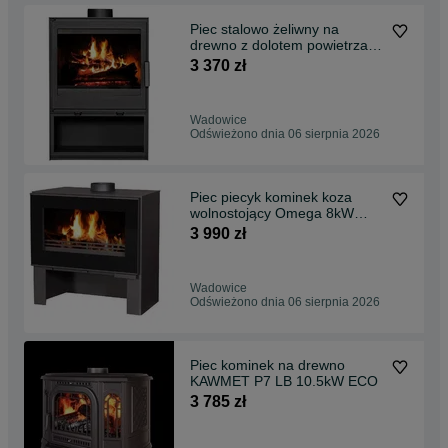
Piec stalowo żeliwny na
drewno z dolotem powietrza z
zewnątrz Victoria Cube-W 6,1
3 370 zł
kW
Wadowice
Odświeżono dnia 06 sierpnia 2026
Piec piecyk kominek koza
wolnostojący Omega 8kW
RATY 0%
3 990 zł
Wadowice
Odświeżono dnia 06 sierpnia 2026
Piec kominek na drewno
KAWMET P7 LB 10.5kW ECO
3 785 zł