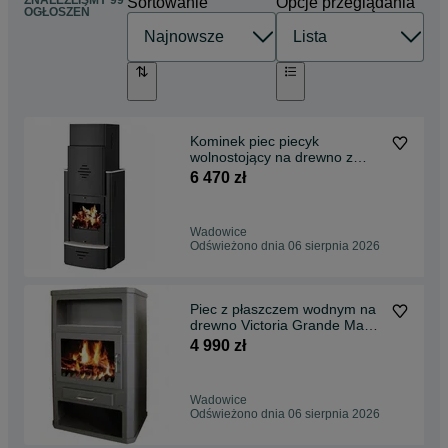
ZNALEŹLIŚMY 99
Sortowanie
Opcje przeglądania
OGŁOSZEŃ
Kominek piec piecyk
wolnostojący na drewno z
wężownicą Sonata B 16kW
6 470 zł
Wadowice
Odświeżono dnia 06 sierpnia 2026
Piec z płaszczem wodnym na
drewno Victoria Grande Max B
22kW
4 990 zł
Wadowice
Odświeżono dnia 06 sierpnia 2026